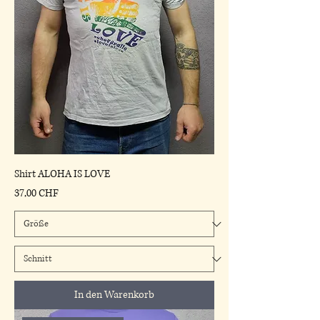
Shirt ALOHA IS LOVE
Preis
37,00 CHF
In den Warenkorb