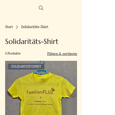
SIEBDRUCK
STEIN
UND
Start
Solidaritäts-Shirt
Solidaritäts-Shirt
5 Produkte
Filtern & sortieren
SOLIDARITÄTSSHIRT