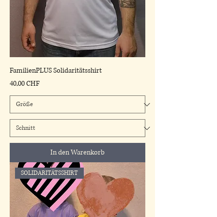
FamilienPLUS Solidaritätsshirt
Preis
40,00 CHF
In den Warenkorb
SOLIDARITÄTSSHIRT