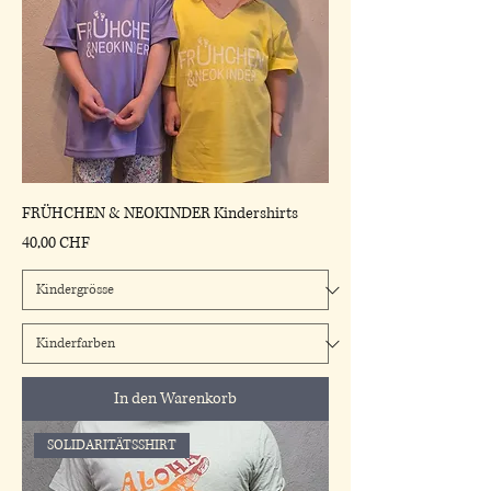
FRÜHCHEN & NEOKINDER Kindershirts
Preis
40,00 CHF
In den Warenkorb
SOLIDARITÄTSSHIRT