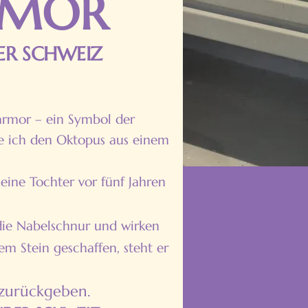
RMOR
ER SCHWEIZ
armor – ein Symbol der
e ich den Oktopus aus einem
ine Tochter vor fünf Jahren
 die Nabelschnur und wirken
m Stein geschaffen, steht er
zurückgeben.