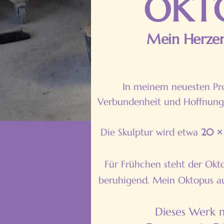
OKT
Mein Herze
In meinem neuesten Pro
Verbundenheit und Hoffnung 
Die Skulptur wird etwa
20 ×
Für Frühchen steht der Okt
beruhigend. Mein Oktopus au
Dieses Werk 