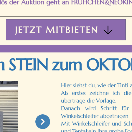
rlös der Auktion geht an FRÜHCHEN&NEOKI
JETZT MITBIETEN
 STEIN zum OKTO
Hier siehst du, wie der Tint
Als erstes zeichne ich di
übertrage die Vorlage.
Danach wird Schritt für
Winkelschleifer abgetragen.
Mit Winkelschleifer und Sc
und Tentakeln ihre grobe Fo